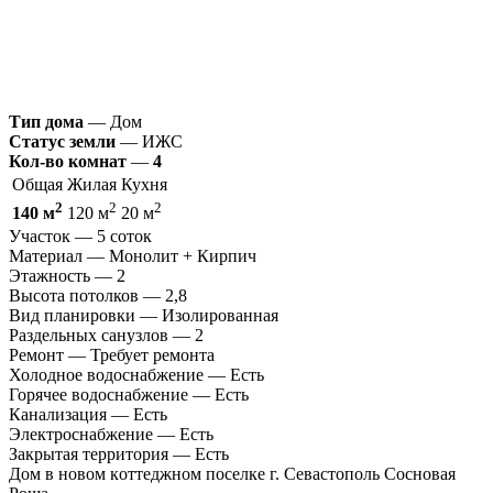
Тип дома
—
Дом
Статус земли
—
ИЖС
Кол-во комнат
—
4
Общая
Жилая
Кухня
2
2
2
140
м
120 м
20 м
Участок
—
5 соток
Материал
—
Монолит + Кирпич
Этажность
—
2
Высота потолков
—
2,8
Вид планировки
—
Изолированная
Раздельных санузлов
—
2
Ремонт
—
Требует ремонта
Холодное водоснабжение
—
Есть
Горячее водоснабжение
—
Есть
Канализация
—
Есть
Электроснабжение
—
Есть
Закрытая территория
—
Есть
Дoм в новом кoттеджнoм поcелке г. Севастополь Сосновая