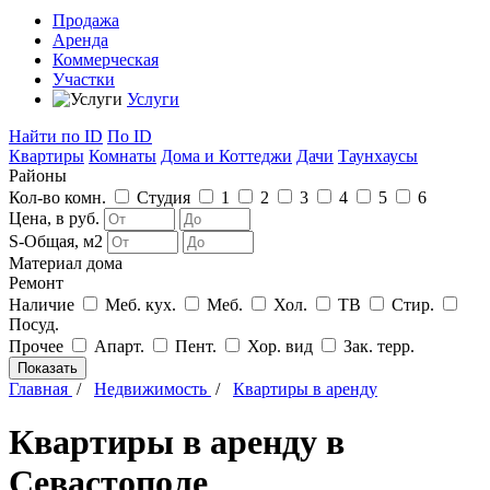
Продажа
Аренда
Коммерческая
Участки
Услуги
Найти
по ID
По ID
Квартиры
Комнаты
Дома и Коттеджи
Дачи
Таунхаусы
Районы
Кол-во комн.
Студия
1
2
3
4
5
6
Цена, в руб.
S-Общая, м2
Материал дома
Ремонт
Наличие
Меб. кух.
Меб.
Хол.
ТВ
Стир.
Посуд.
Прочее
Апарт.
Пент.
Хор. вид
Зак. терр.
Главная
/
Недвижимость
/
Квартиры в аренду
Квартиры в аренду в
Севастополе