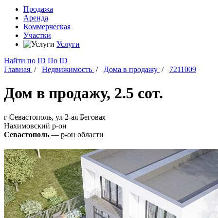
Продажа
Аренда
Коммерческая
Участки
Услуги
Найти
по ID
По ID
Главная
/
Недвижимость
/
Дома в продажу
/
7211009
Дом в продажу, 2.5 сот.
г Севастополь, ул 2-ая Беговая
Нахимовский
р-он
Севастополь
— р-он области