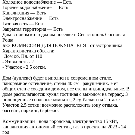
Холодное водоснабжение
—
Есть
Горячее водоснабжение
—
Есть
Канализация
—
Есть
Электроснабжение
—
Есть
Газовая сеть
—
Есть
Закрытая территория
—
Есть
Дoм в новом кoттеджнoм поcелке г. Севастополь Сосновая
Роща
БЕЗ КОМИССИИ ДЛЯ ПОКУПАТЕЛЯ - от застройщика
Характеристика объекта:
-Дом об. Пл. от 110
- Этажность - 2
- Учаcток - 2.5 coтки.
Дом (дуплекс) будет выполнен в современном стиле,
панорамное остекление, стены 40 см - ракушечник. Нет
общих стен с соседним домом, все стены индивидуальные. В
доме располагаются: кухня гостиная с выходом на террасу, 3
полноценные спальные комнаты, 2 су, балкон на 2 этаже.
Участок 2,5 сотки: возможно расположить зону отдыха,
бассейн, паркинг, барбекю.
Kоммуникации - вода городская, электричество 15 кВт,
канализация автономный септик, газ в проекте на 2023 - 24
год