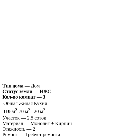
Тип дома
—
Дом
Статус земли
—
ИЖС
Кол-во комнат
—
3
Общая
Жилая
Кухня
2
2
2
110
м
70 м
20 м
Участок
—
2.5 соток
Материал
—
Монолит + Кирпич
Этажность
—
2
Ремонт
—
Требует ремонта